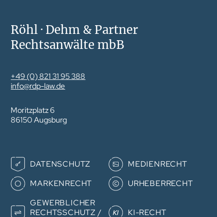
Röhl · Dehm & Partner
Rechtsanwälte mbB
+49 (0) 821 31 95 388
info@rdp-law.de
Moritzplatz 6
86150 Augsburg
Navigation
DATENSCHUTZ
MEDIENRECHT
überspringen
MARKENRECHT
URHEBERRECHT
GEWERB­­LICHER
RECHTS­­SCHUTZ /
KI-RECHT