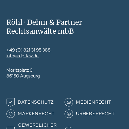
Röhl · Dehm & Partner
Rechtsanwälte mbB
+49 (0) 821 31 95 388
info@rdp-law.de
Moritzplatz 6
86150 Augsburg
Navigation
DATENSCHUTZ
MEDIENRECHT
überspringen
MARKENRECHT
URHEBERRECHT
GEWERB­­LICHER