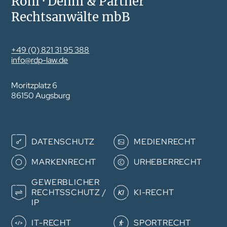
Röhl · Dehm & Partner
Rechtsanwälte mbB
+49 (0) 821 31 95 388
info@rdp-law.de
Moritzplatz 6
86150 Augsburg
Navigation
DATENSCHUTZ
MEDIENRECHT
überspringen
MARKENRECHT
URHEBERRECHT
GEWERB­­LICHER
RECHTS­­SCHUTZ /
KI-RECHT
IP
IT-RECHT
SPORTRECHT