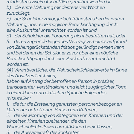
mindestens zweimal schriftlich gemahnt worden ist,
b) die erste Mahnung mindestens vier Wochen
zurückliegt,
c) der Schuldner zuvor, jedoch frühestens bei der ersten
Mahnung, über eine mögliche Berücksichtigung durch
eine Auskunftei unterrichtet worden ist und
d) der Schuldner die Forderung nicht bestritten hat, oder
5. deren zugrunde liegendes Vertragsverhältnis aufgrund
von Zahlungsrückständen fristlos gekündigt werden kann
und bei denen der Schuldner zuvor über eine mögliche
Berücksichtigung durch eine Auskunftei unterrichtet
worden ist.
(4) Verantwortliche, die Wahrscheinlichkeitswerte im Sinne
des Absatzes 1 erstellen,
haben auf Antrag der betroffenen Person in präziser,
transparenter, verständlicher und leicht zugänglicher Form
in einer klaren und einfachen Sprache Folgendes
mitzuteilen:
1. die für die Erstellung genutzten personenbezogenen
Daten der betroffenen Person und Kriterien,
2. die Gewichtung von Kategorien von Kriterien und der
einzelnen Kriterien zueinander, die den
Wahrscheinlichkeitswert am stärksten beeinflussen,
3. die Aussagekraft des konkreten