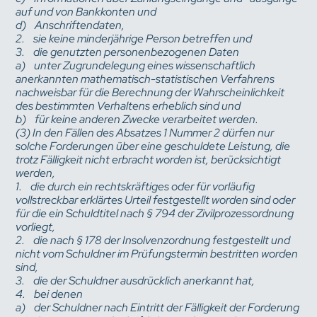
auf und von Bankkonten und
d) Anschriftendaten,
2. sie keine minderjährige Person betreffen und
3. die genutzten personenbezogenen Daten
a) unter Zugrundelegung eines wissenschaftlich
anerkannten mathematisch-statistischen Verfahrens
nachweisbar für die Berechnung der Wahrscheinlichkeit
des bestimmten Verhaltens erheblich sind und
b) für keine anderen Zwecke verarbeitet werden.
(3) In den Fällen des Absatzes 1 Nummer 2 dürfen nur
solche Forderungen über eine geschuldete Leistung, die
trotz Fälligkeit nicht erbracht worden ist, berücksichtigt
werden,
1. die durch ein rechtskräftiges oder für vorläufig
vollstreckbar erklärtes Urteil festgestellt worden sind oder
für die ein Schuldtitel nach § 794 der Zivilprozessordnung
vorliegt,
2. die nach § 178 der Insolvenzordnung festgestellt und
nicht vom Schuldner im Prüfungstermin bestritten worden
sind,
3. die der Schuldner ausdrücklich anerkannt hat,
4. bei denen
a) der Schuldner nach Eintritt der Fälligkeit der Forderung