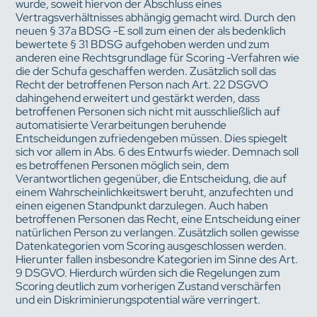
wurde, soweit hiervon der Abschluss eines
Vertragsverhältnisses abhängig gemacht wird. Durch den
neuen § 37a BDSG -E soll zum einen der als bedenklich
bewertete § 31 BDSG aufgehoben werden und zum
anderen eine Rechtsgrundlage für Scoring -Verfahren wie
die der Schufa geschaffen werden. Zusätzlich soll das
Recht der betroffenen Person nach Art. 22 DSGVO
dahingehend erweitert und gestärkt werden, dass
betroffenen Personen sich nicht mit ausschließlich auf
automatisierte Verarbeitungen beruhende
Entscheidungen zufriedengeben müssen. Dies spiegelt
sich vor allem in Abs. 6 des Entwurfs wieder. Demnach soll
es betroffenen Personen möglich sein, dem
Verantwortlichen gegenüber, die Entscheidung, die auf
einem Wahrscheinlichkeitswert beruht, anzufechten und
einen eigenen Standpunkt darzulegen. Auch haben
betroffenen Personen das Recht, eine Entscheidung einer
natürlichen Person zu verlangen. Zusätzlich sollen gewisse
Datenkategorien vom Scoring ausgeschlossen werden.
Hierunter fallen insbesondre Kategorien im Sinne des Art.
9 DSGVO. Hierdurch würden sich die Regelungen zum
Scoring deutlich zum vorherigen Zustand verschärfen
und ein Diskriminierungspotential wäre verringert.