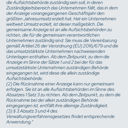
die Aufsichtsbehörde zuständig sein soll, in deren
Zuständigkeitsbereich das Unternehmen fällt, das in dem
der Anzeige vorangegangenen Geschäftsjahr den
größten Jahresumsatz erzielt hat. Hat ein Unternehmen
weltweit Umsatz erzielt, ist dieser maßgeblich. Die
gemeinsame Anzeige ist an alle Aufsichtsbehörden zu
richten, die für die gemeinsam verantwortlichen
Unternehmen zuständig sind. Sie muss die Vereinbarung
gemäß Artikel 26 der Verordnung (EU) 2016/679 und die
das umsatzstärkste Unternehmen nachweisenden
Unterlagen enthalten. Ab dem Zeitpunkt, zu dem die
Anzeige im Sinne der Sätze 1 und 2 bei der für das
umsatzstärkste Unternehmen zuständigen Behörde
eingegangen ist, wird diese die allein zuständige
Aufsichtsbehörde.
(2) Die Rücknahme einer Anzeige kann nur gemeinsam
erfolgen. Sie ist an alle Aufsichtsbehörden im Sinne des
Absatzes 1 Satz 3 zu richten. Ab dem Zeitpunkt, zu dem die
Rücknahme bei der allein zuständigen Behörde
eingegangen ist, entfällt ihre alleinige Zuständigkeit.
(3) § 3 Absatz 3 und 4 des
Verwaltungsverfahrensgesetzes findet entsprechende
Anwendung.“