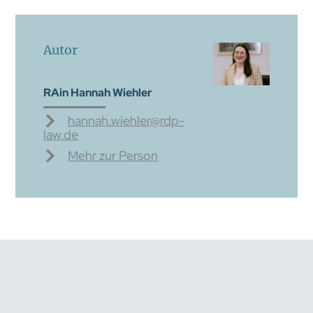
Autor
RAin Hannah Wiehler
hannah.wiehler@rdp-
law.de
Mehr zur Person