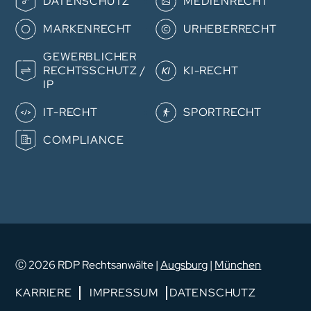
DATENSCHUTZ
MEDIENRECHT
überspringen
MARKENRECHT
URHEBERRECHT
GEWERB­­LICHER
RECHTS­­SCHUTZ /
KI-RECHT
IP
IT-RECHT
SPORTRECHT
COMPLIANCE
Ⓒ 2026 RDP Rechtsanwälte |
Augsburg
|
München
Navigation
KARRIERE
IMPRESSUM
DATENSCHUTZ
überspringen