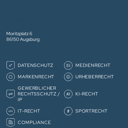
+49 (0) 821 31 95 388
info@rdp-law.de
Moritzplatz 6
86150 Augsburg
Navigation
DATENSCHUTZ
MEDIENRECHT
überspringen
MARKENRECHT
URHEBERRECHT
GEWERB­­LICHER
RECHTS­­SCHUTZ /
KI-RECHT
IP
IT-RECHT
SPORTRECHT
COMPLIANCE